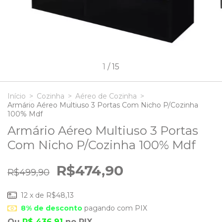
1
/
15
Início
>
Cozinha
>
Aéreo de Cozinha
>
Armário Aéreo Multiuso 3 Portas Com Nicho P/Cozinha
100% Mdf
Armário Aéreo Multiuso 3 Portas
Com Nicho P/Cozinha 100% Mdf
R$474,90
R$499,90
12
x de
R$48,13
8% de desconto
pagando com PIX
Ou
R$ 436,91
no PIX