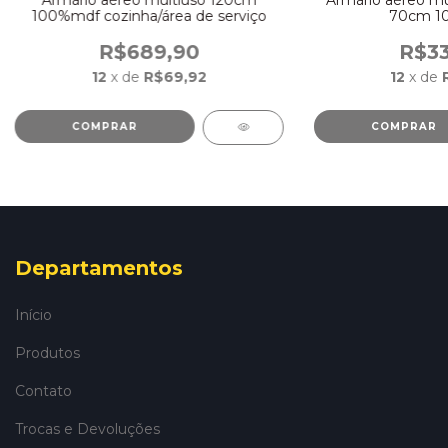
100%mdf cozinha/área de serviço
70cm 1
R$689,90
R$33
12
x de
R$69,92
12
x de
COMPRAR
COMPRAR
Departamentos
Início
Produtos
Contato
Trocas e Devoluções