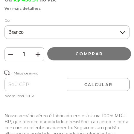
Ver mais detalhes
Cor
ALTERAR CEP
Entregas para o CEP:
Meios de envio
CALCULAR
Não sei meu CEP
Nosso armário aéreo é fabricado em estrutura 100% MDF
BP, que oferece durabilidade e resistência ao aéreo e conta
com um excelente acabamento. Seguimos um padrão
altíssimo de qualidade, assim podemos oferecer total