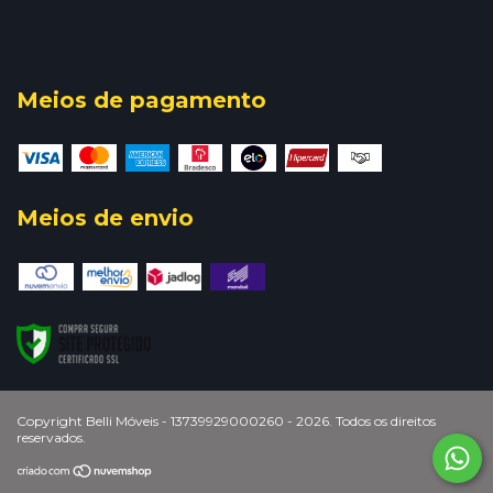
Meios de pagamento
Meios de envio
Copyright Belli Móveis - 13739929000260 - 2026. Todos os direitos
reservados.