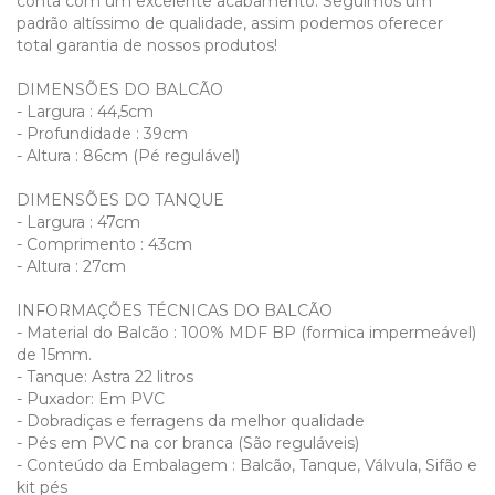
conta com um excelente acabamento. Seguimos um
padrão altíssimo de qualidade, assim podemos oferecer
total garantia de nossos produtos!
DIMENSÕES DO BALCÃO
- Largura : 44,5cm
- Profundidade : 39cm
- Altura : 86cm (Pé regulável)
DIMENSÕES DO TANQUE
- Largura : 47cm
- Comprimento : 43cm
- Altura : 27cm
INFORMAÇÕES TÉCNICAS DO BALCÃO
- Material do Balcão : 100% MDF BP (formica impermeável)
de 15mm.
- Tanque: Astra 22 litros
- Puxador: Em PVC
- Dobradiças e ferragens da melhor qualidade
- Pés em PVC na cor branca (São reguláveis)
- Conteúdo da Embalagem : Balcão, Tanque, Válvula, Sifão e
kit pés