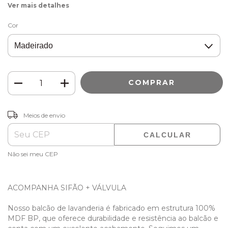
Ver mais detalhes
Cor
ALTERAR CEP
Entregas para o CEP:
Meios de envio
CALCULAR
Não sei meu CEP
ACOMPANHA SIFÃO + VÁLVULA
Nosso balcão de lavanderia é fabricado em estrutura 100%
MDF BP, que oferece durabilidade e resistência ao balcão e