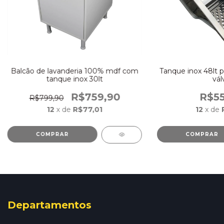
Balcão de lavanderia 100% mdf com
Tanque inox 48lt p
tanque inox 30lt
vál
R$759,90
R$55
R$799,90
12
x de
R$77,01
12
x de
COMPRAR
Departamentos